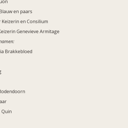
Quon
Blauw en paars
:
Keizerin en Consilium
eizerin Genevieve Armitage
 namen:
ia Brakkebloed
g
 Rodendoorn
aar
 Quin