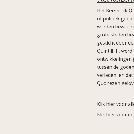
Het Keizerrijk Q
of politiek gebi
worden bewoond 
grote steden bew
gesticht door de 
Quintill III, we
ontwikkelingen g
tussen de goden 
verleden, en dat
Quonezen geloven
Klik hier voor a
Klik hier voor e