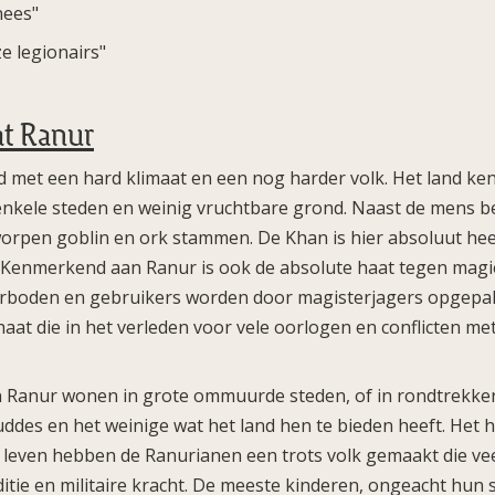
nees"
e legionairs"
t Ranur
d met een hard klimaat en een nog harder volk. Het land ken
enkele steden en weinig vruchtbare grond. Naast de mens be
orpen goblin en ork stammen. De Khan is hier absoluut hee
. Kenmerkend aan Ranur is ook de absolute haat tegen magie
erboden en gebruikers worden door magisterjagers opgepa
haat die in het verleden voor vele oorlogen en conflicten m
 Ranur wonen in grote ommuurde steden, of in rondtrekk
ddes en het weinige wat het land hen te bieden heeft. Het 
 leven hebben de Ranurianen een trots volk gemaakt die ve
itie en militaire kracht. De meeste kinderen, ongeacht hun s