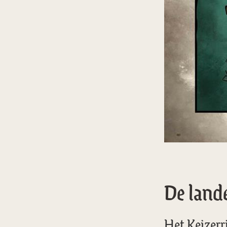
De land
Het Keizerr