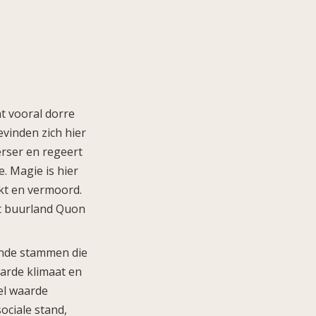
t vooral dorre
vinden zich hier
rser en regeert
. Magie is hier
kt en vermoord.
et buurland Quon
ende stammen die
harde klimaat en
el waarde
ociale stand,