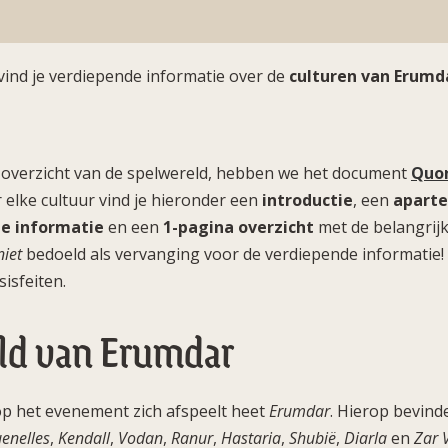
vind je verdiepende informatie over de
culturen van Erumd
 overzicht van de spelwereld, hebben we het document
Quon
elke cultuur vind je hieronder een
introductie
, een
aparte
de informatie
en een
1-pagina overzicht
met de belangrijk
niet
bedoeld als vervanging voor de verdiepende informatie!
sisfeiten.
ld van Erumdar
p het evenement zich afspeelt heet
Erumdar
. Hierop bevind
enelles
,
Kendall
,
Vodan
,
Ranur
,
Hastaria
,
Shubië
,
Diarla
en
Zar 