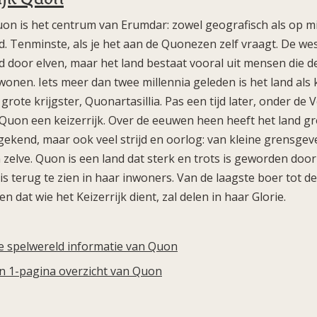
uon is het centrum van Erumdar: zowel geografisch als op mili
ed. Tenminste, als je het aan de Quonezen zelf vraagt. De we
door elven, maar het land bestaat vooral uit mensen die d
onen. Iets meer dan twee millennia geleden is het land als 
grote krijgster, Quonartasillia. Pas een tijd later, onder de
rd Quon een keizerrijk. Over de eeuwen heen heeft het land 
ekend, maar ook veel strijd en oorlog: van kleine grensgeve
zelve. Quon is een land dat sterk en trots is geworden door d
 is terug te zien in haar inwoners. Van de laagste boer tot d
 dat wie het Keizerrijk dient, zal delen in haar Glorie.
lle spelwereld informatie van Quon
en 1-pagina overzicht van Quon