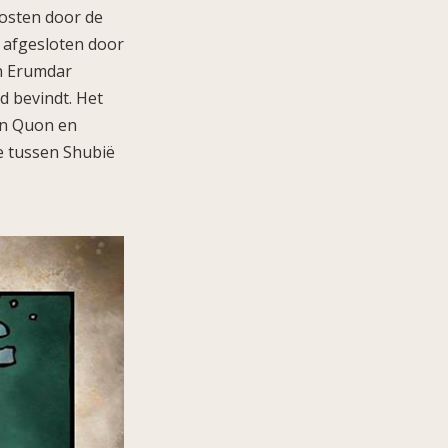
oosten door de
d afgesloten door
n Erumdar
d bevindt. Het
an Quon en
e tussen Shubië