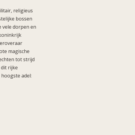
tair, religieus
stelijke bossen
e vele dorpen en
koninkrijk
 Veroveraar
grote magische
chten tot strijd
it rijke
e hoogste adel: