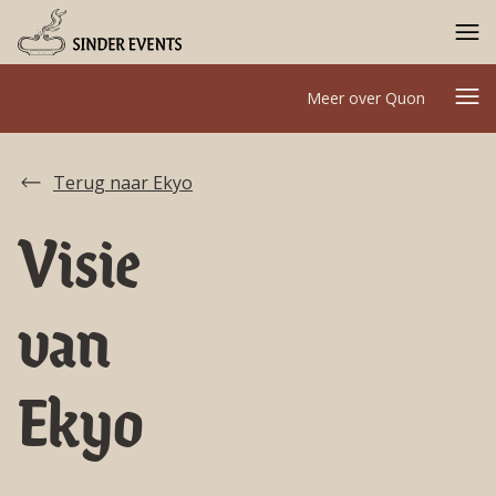
Meer over Quon
Terug naar Ekyo
Visie
van
Ekyo