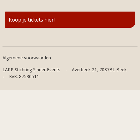
Koop je tickets hier!
Algemene voorwaarden
LARP Stichting Sinder Events
-
Averbeek 21, 7037BL Beek
-
KvK: 87530511