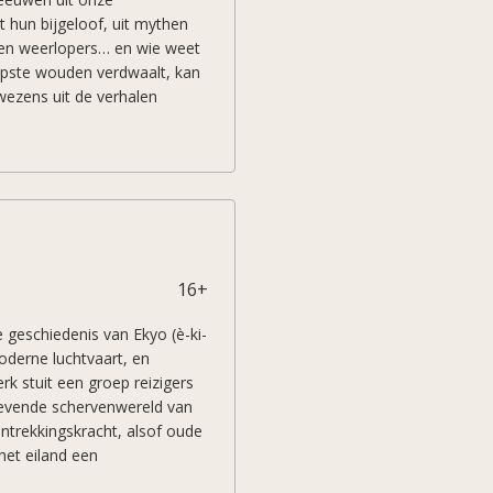
 hun bijgeloof, uit mythen
n en weerlopers… en wie weet
epste wouden verdwaalt, kan
wezens uit de verhalen
; een ontmoetingsplek van het
erwondering, angst en
16+
e geschiedenis van Ekyo (è-ki-
moderne luchtvaart, en
erk stuit een groep reizigers
zwevende schervenwereld van
antrekkingskracht, alsof oude
 het eiland een
n reizigers, waaronder jij.