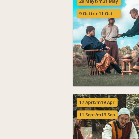
29 May
t/m
31 May
9 Oct
t/m
11 Oct
17 Apr
t/m
19 Apr
11 Sep
t/m
13 Sep