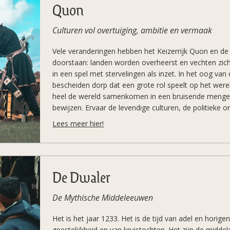
Quon
Culturen vol overtuiging, ambitie en vermaak
Vele veranderingen hebben het Keizerrijk Quon en d
doorstaan: landen worden overheerst en vechten zich 
in een spel met stervelingen als inzet. In het oog va
bescheiden dorp dat een grote rol speelt op het werel
heel de wereld samenkomen in een bruisende mengel
bewijzen. Ervaar de levendige culturen, de politieke o
van magie en goden. Speel jouw rol in al wat de wer
Lees meer hier!
heeft!
De Dwaler
De Mythische Middeleeuwen
Het is het jaar 1233. Het is de tijd van adel en horigen
geestelijkheid en van kruistochten. Het zijn de midde