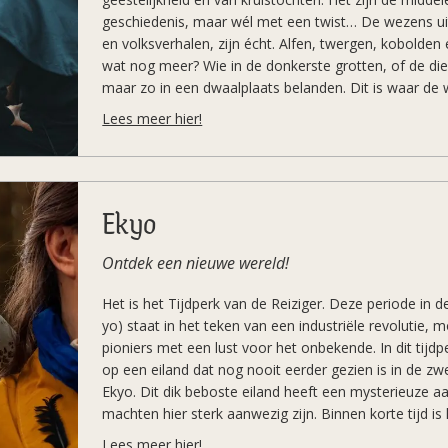
geschiedenis, maar wél met een twist… De wezens uit
en volksverhalen, zijn écht. Alfen, twergen, kobolde
wat nog meer? Wie in de donkerste grotten, of de di
maar zo in een dwaalplaats belanden. Dit is waar de 
dwalen. De Dwaler speelt zich af in zo’n dwaalplaats
Lees meer hier!
mythische en de middeleeuwse mens. Een plek van v
grimmige realiteit.
Ekyo
Ontdek een nieuwe wereld!
Het is het Tijdperk van de Reiziger. Deze periode in d
yo) staat in het teken van een industriële revolutie, 
pioniers met een lust voor het onbekende. In dit tijdp
op een eiland dat nog nooit eerder gezien is in de 
Ekyo. Dit dik beboste eiland heeft een mysterieuze a
machten hier sterk aanwezig zijn. Binnen korte tijd is
ontmoetingsplaats geworden voor verschillende groepe
Lees meer hier!