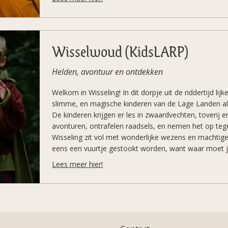
Waar kwam het eiland vandaan? Wat verschuilt het in
onontdekt als men denkt? En wiens eigendom is het ei
reizigers vóór jou naar het wonderlijke eiland en ont
Wisselwoud (KidsLARP)
Helden, avontuur en ontdekken
Welkom in Wisseling! In dit dorpje uit de riddertijd li
slimme, en magische kinderen van de Lage Landen al
De kinderen krijgen er les in zwaardvechten, toverij 
avonturen, ontrafelen raadsels, en nemen het op tege
Wisseling zit vol met wonderlijke wezens en machtige
eens een vuurtje gestookt worden, want waar moet j
Lees meer hier!