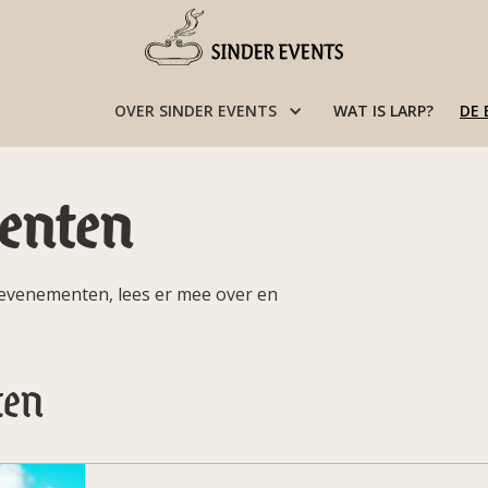
OVER SINDER EVENTS
WAT IS LARP?
DE
enten
 evenementen, lees er mee over en
ten