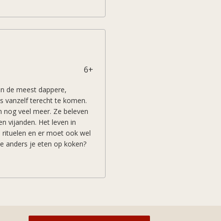
 haar bossen? Is het wel zo
genlijk? Vlieg net als andere
dek deze nieuwe wereld!
6+
jken de meest dappere,
s vanzelf terecht te komen.
en nog veel meer. Ze beleven
n vijanden. Het leven in
 rituelen en er moet ook wel
e anders je eten op koken?