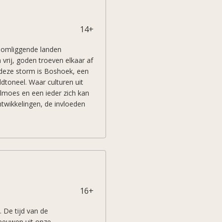
14+
e omliggende landen
vrij, goden troeven elkaar af
n deze storm is Boshoek, een
dtoneel. Waar culturen uit
moes en een ieder zich kan
ntwikkelingen, de invloeden
eld van Erumdar te bieden
16+
. De tijd van de
leeuwen uit onze