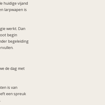
e huidige vijand
gen larpwapen is
agie werkt. Dan
root begin
nder begeleiding
rvullen.
 we de dag met
ten is van
eeft een spreuk
.