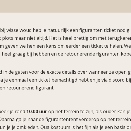
bij wisselwoud heb je natuurlijk een figuranten ticket nodig.
c plots maar niet altijd. Het is heel prettig om met terugker
m geven we hen een kans om eerder een ticket te halen. We 
 heel graag bij hebben en de retounerende figuranten kope
d
in de gaten voor de exacte details over wanneer ze open 
ra je eenmaal een ticket bemachtigd hebt en je via discord b
een retounerend figurant.
beer je rond
10.00 uur
op het terrein te zijn, als ouder kan je
Daarna ga je naar de figurantentent verderop op het terrein
un je je omkleden. Qua kostuum is het fijn als je een basis 