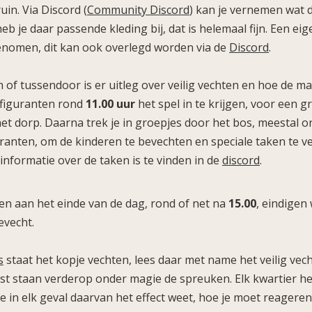
uin. Via Discord (
Community Discord
) kan je vernemen wat d
heb je daar passende kleding bij, dat is helemaal fijn. Een ei
omen, dit kan ook overlegd worden via de
Discord
.
of tussendoor is er uitleg over veilig vechten en hoe de m
figuranten rond
11.00 uur
het spel in te krijgen, voor een g
et dorp. Daarna trek je in groepjes door het bos, meestal o
ranten, om de kinderen te bevechten en speciale taken te ve
nformatie over de taken is te vinden in de
discord
.
 en aan het einde van de dag, rond of net na
15.00
, eindigen
evecht.
s
staat het kopje vechten, lees daar met name het veilig vech
st staan verderop onder magie de spreuken. Elk kwartier h
s je in elk geval daarvan het effect weet, hoe je moet reageren