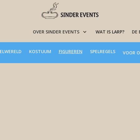
OVER SINDER EVENTS
WAT IS LARP?
DE
ELWERELD
KOSTUUM
FIGUREREN
SPELREGELS
VOOR O