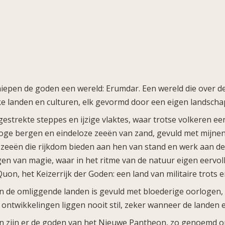
schiepen de goden een wereld: Erumdar. Een wereld die over 
ke landen en culturen, elk gevormd door een eigen landscha
gestrekte steppes en ijzige vlaktes, waar trotse volkeren ee
hoge bergen en eindeloze zeeën van zand, gevuld met mijnen
zeeën die rijkdom bieden aan hen van stand en werk aan de 
n van magie, waar in het ritme van de natuur eigen eervol
 Quon, het Keizerrijk der Goden: een land van militaire trots
 de omliggende landen is gevuld met bloederige oorlogen, p
 ontwikkelingen liggen nooit stil, zeker wanneer de landen 
n zijn er de goden van het Nieuwe Pantheon, zo genoemd om