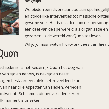
mogelijk!
We bieden een divers aanbod aan spelmogelij
en goddelijke interventies tot magische ontd
gewone volk. Het is ons doel om elk personage
een deel van de spelwereld: als organisatie 
gezamenlijk de wereld van Quon tot leven.
Wil je je meer weten hierover?
Lees dan hier 
 Quon
chiedenis, is het Keizerrijk Quon het oog van
 van tijd en kennis, is bevrijd en heeft
mogen bestaan: een plek met zoveel leed kan
 van haar drie Aspecten van Heden, Verleden
 ontwricht. Schimmen uit het verleden keren
elk moment is onzeker.
en keuzes: om te overleven, om elkaar te