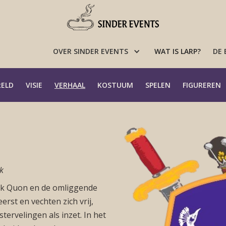
OVER SINDER EVENTS
WAT IS LARP?
DE
RELD
VISIE
VERHAAL
KOSTUUM
SPELEN
FIGUREREN
k
ijk Quon en de omliggende
rst en vechten zich vrij,
tervelingen als inzet. In het