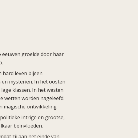
de eeuwen groeide door haar
p.
n hard leven bijeen
 en mysteriën. In het oosten
lage klassen. In het westen
le wetten worden nageleefd.
 en magische ontwikkeling.
olitieke intrige en grootse,
elkaar beïnvloeden.
dat zij aan het einde van