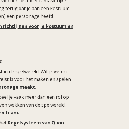
invloeden als meer fantasierijke
aag terug dat je aan een kostuum
en) een personage heeft!
 en richtlijnen voor je kostuum en
t
.
t in de spelwereld. Wil je weten
eist is voor het maken en spelen
ersonage maakt.
peel je vaak meer dan een rol op
leven wekken van de spelwereld.
ten team.
 het
Regelsysteem van Quon