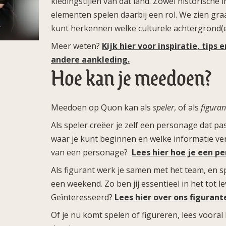
kledingstijlen van dat land. Zowel historische 
elementen spelen daarbij een rol. We zien gr
kunt herkennen welke culturele achtergrond(
Meer weten?
Kijk hier voor inspiratie, tips
andere aankleding.
Hoe kan je meedoen?
Meedoen op Quon kan als
speler
, of als
figuran
Als speler creëer je zelf een personage dat pas
waar je kunt beginnen en welke informatie ver
van een personage?
Lees hier hoe je een p
Als figurant werk je samen met het team, en s
een weekend. Zo ben jij essentieel in het tot 
Geïnteresseerd?
Lees hier over ons figuran
Of je nu komt spelen of figureren, lees vooral