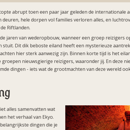
topte abrupt toen een paar jaar geleden de internationale 
n deuren, hele dorpen vol families verloren alles, en luchtr
 de Riftlanden.
in de jaren van wederopbouw, wanneer een groep reizigers o
n stuit. Dit dik beboste eiland heeft een mysterieuze aantre
hten hier sterk aanwezig zijn. Binnen korte tijd is het ei
 groepen nieuwsgierige reizigers, waaronder jij. En deze ni
mde dingen - iets wat de grootmachten van deze wereld oo
ing
iet alles samenvatten wat
nen het verhaal van Ekyo.
elangrijkste dingen die je