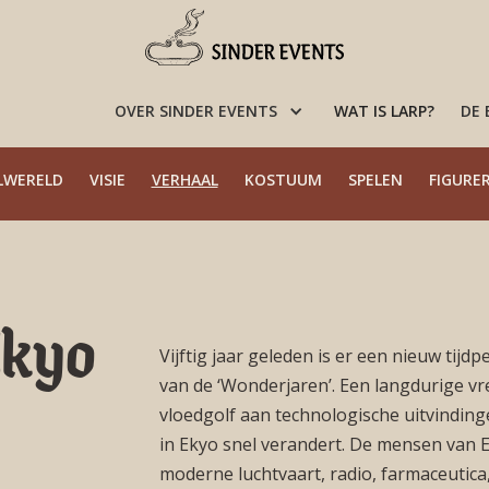
OVER SINDER EVENTS
WAT IS LARP?
DE
LWERELD
VISIE
VERHAAL
KOSTUUM
SPELEN
FIGURE
Ekyo
Vijftig jaar geleden is er een nieuw tij
van de ‘Wonderjaren’. Een langdurige vre
vloedgolf aan technologische uitvindin
in Ekyo snel verandert. De mensen van 
moderne luchtvaart, radio, farmaceutica, 