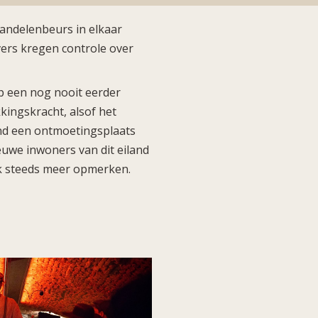
aandelenbeurs in elkaar
overs kregen controle over
p een nog nooit eerder
kkingskracht, alsof het
land een ontmoetingsplaats
euwe inwoners van dit eiland
k steeds meer opmerken.