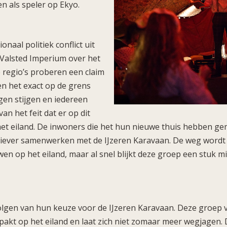
en als speler op Ekyo.
onaal politiek conflict uit
 Valsted Imperium over het
 regio’s proberen een claim
en het exact op de grens
gen stijgen en iedereen
an het feit dat er op dit
t eiland. De inwoners die het hun nieuwe thuis hebben gem
liever samenwerken met de IJzeren Karavaan. De weg wordt 
n op het eiland, maar al snel blijkt deze groep een stuk 
olgen van hun keuze voor de IJzeren Karavaan. Deze groep
epakt op het eiland en laat zich niet zomaar meer wegjagen.