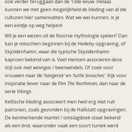
ook verder teruggaan dan de 13de eeuw. Helaas
kunnen we met geen mogelijkheid de kleding van ál die
culturen hier samenvatten. Wat we wel kunnen, is je
een eindje op weg helpen!
Wil je een wezen uit de Noorse mythologie spelen? Dan
kan je misschien beginnen bij de Hedeby opgraving, of
Skjoldenhamn, waar die typische Skjoldenhamn
kaproen bekend van is. Veel mensen associeren deze
stijl ook met
winingas
/ beenwindels. Of zoek voor
vrouwen naar de ‘
hangerok’
en
‘turtle brooches’
. Kijk voor
inspiratie liever naar de film
The Northman
, dan naar de
serie
Vikings
.
Keltische kleding associeert men heel erg met ruit
patronen, zoals gevonden bij de Hallstatt opgravingen.
De kenmerkende mantel / omslagdoek staat bekend
als een
brat,
waaronder vaak een soort tuniek werd