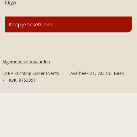
Ekyo
Koop je tickets hier!
Algemene voorwaarden
LARP Stichting Sinder Events
-
Averbeek 21, 7037BL Beek
-
KvK: 87530511